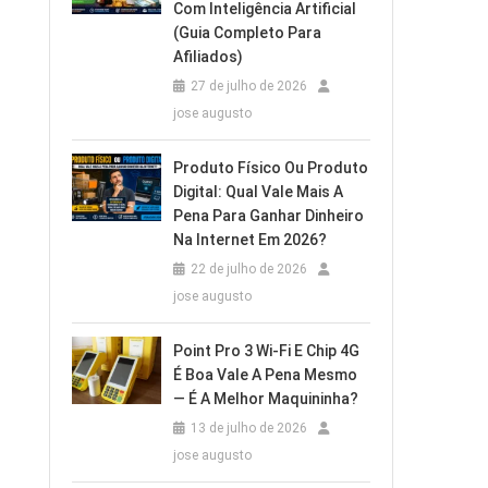
Com Inteligência Artificial
(Guia Completo Para
Afiliados)
27 de julho de 2026
jose augusto
Produto Físico Ou Produto
Digital: Qual Vale Mais A
Pena Para Ganhar Dinheiro
Na Internet Em 2026?
22 de julho de 2026
jose augusto
Point Pro 3 Wi‑Fi E Chip 4G
É Boa Vale A Pena Mesmo
— É A Melhor Maquininha?
13 de julho de 2026
jose augusto