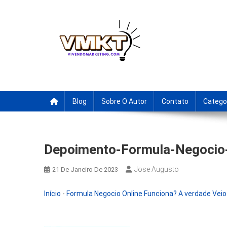
Skip
to
content
Fornecedores Brasileiro
Tenha acesso a dicas de fornecedores para revenda, drop
Blog
Sobre O Autor
Contato
Catego
Depoimento-Formula-Negocio-
Jose Augusto
21 De Janeiro De 2023
Início
-
Formula Negocio Online Funciona? A verdade Veio