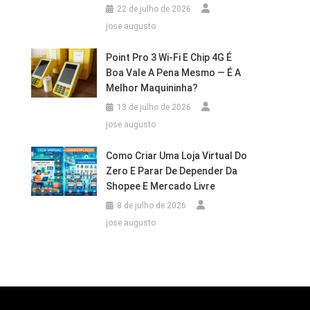
22 de julho de 2026
jose augusto
Point Pro 3 Wi‑Fi E Chip 4G É
Boa Vale A Pena Mesmo — É A
Melhor Maquininha?
13 de julho de 2026
jose augusto
Como Criar Uma Loja Virtual Do
Zero E Parar De Depender Da
Shopee E Mercado Livre
8 de julho de 2026
jose augusto