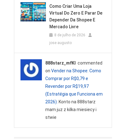
Como Criar Uma Loja
Virtual Do Zero E Parar De
Depender Da Shopee E
Mercado Livre
8 de julho de 2026
jose augusto
888starz_mfKl
commented
on
Vender na Shopee: Como
Comprar por R$0,79 e
Revender por R$19,97
(Estratégia que Funciona em
2026)
: Konto na 888starz
mam juz z kilka miesiecy i
stwie