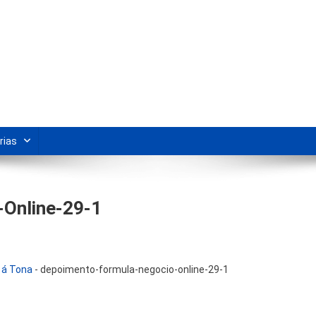
s Para Revenda | Vivendo Marke
shipping nacional e dicas de renda extra pela internet.
rias
Online-29-1
 á Tona
-
depoimento-formula-negocio-online-29-1