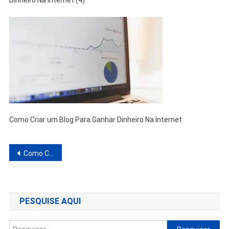
Dinheiro Na Internet (4)
Como Criar um Blog Para Ganhar Dinheiro Na Internet
Navegação
Como Criar um Blog Para Ganhar Dinheiro Na Internet: Guia Prático para Iniciantes
de
Post
PESQUISE AQUI
Pesquisar