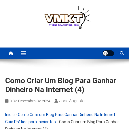
Skip
to
content
Fornecedores Brasileiros
Tenha acesso a dicas de fornecedores para revenda, dropshipping
nacional e dicas de renda extra pela internet.
Para Revenda | Vivendo
Marketing
Como Criar Um Blog Para Ganhar
Dinheiro Na Internet (4)
Jose Augusto
3 De Dezembro De 2024
Início
-
Como Criar um Blog Para Ganhar Dinheiro Na Internet:
Guia Prático para Iniciantes
-
Como Criar um Blog Para Ganhar