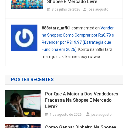
Shopee E Mercado Livre
8 de julho de 2026
jose augusto
888starz_mfKl
commented on
Vender
na Shopee: Como Comprar por R$0,79 e
Revender por R$19,97 (Estratégia que
Funciona em 2026)
: Konto na 888starz
mam juz z kilka miesiecy i stwie
POSTES RECENTES
Por Que A Maioria Dos Vendedores
Fracassa Na Shopee E Mercado
Livre?
1 de agosto de 2026
jose augusto
Como Ganhar Dinheiro Na Shopee