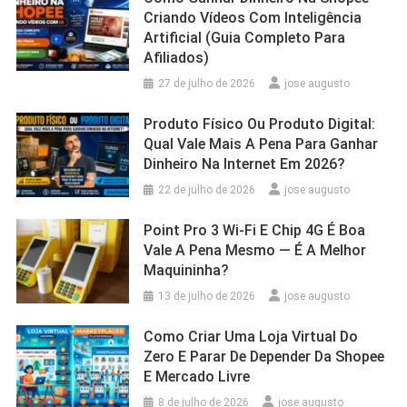
Criando Vídeos Com Inteligência
Artificial (Guia Completo Para
Afiliados)
27 de julho de 2026
jose augusto
Produto Físico Ou Produto Digital:
Qual Vale Mais A Pena Para Ganhar
Dinheiro Na Internet Em 2026?
22 de julho de 2026
jose augusto
Point Pro 3 Wi‑Fi E Chip 4G É Boa
Vale A Pena Mesmo — É A Melhor
Maquininha?
13 de julho de 2026
jose augusto
Como Criar Uma Loja Virtual Do
Zero E Parar De Depender Da Shopee
E Mercado Livre
8 de julho de 2026
jose augusto