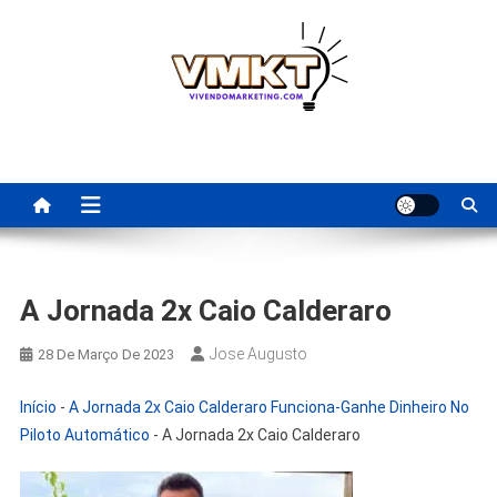
Skip
to
content
Fornecedores Brasileiros
Tenha acesso a dicas de fornecedores para revenda, dropshipping
nacional e dicas de renda extra pela internet.
Para Revenda | Vivendo
Marketing
A Jornada 2x Caio Calderaro
Jose Augusto
28 De Março De 2023
Início
-
A Jornada 2x Caio Calderaro Funciona-Ganhe Dinheiro No
Piloto Automático
-
A Jornada 2x Caio Calderaro