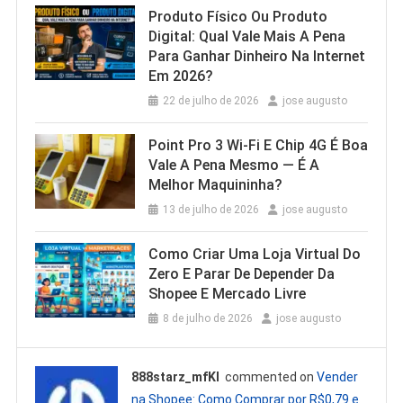
Produto Físico Ou Produto
Digital: Qual Vale Mais A Pena
Para Ganhar Dinheiro Na Internet
Em 2026?
22 de julho de 2026
jose augusto
Point Pro 3 Wi‑Fi E Chip 4G É Boa
Vale A Pena Mesmo — É A
Melhor Maquininha?
13 de julho de 2026
jose augusto
Como Criar Uma Loja Virtual Do
Zero E Parar De Depender Da
Shopee E Mercado Livre
8 de julho de 2026
jose augusto
888starz_mfKl
commented on
Vender
na Shopee: Como Comprar por R$0,79 e