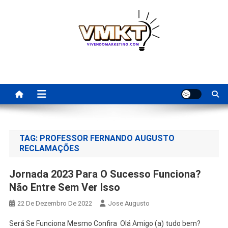
Skip
to
content
Fornecedores Brasileiros
Tenha acesso a dicas de fornecedores para revenda, dropshipping
nacional e dicas de renda extra pela internet.
Para Revenda | Vivendo
Marketing
TAG:
PROFESSOR FERNANDO AUGUSTO
RECLAMAÇÕES
Jornada 2023 Para O Sucesso Funciona?
Não Entre Sem Ver Isso
22 De Dezembro De 2022
Jose Augusto
Será Se Funciona Mesmo Confira Olá Amigo (a) tudo bem?