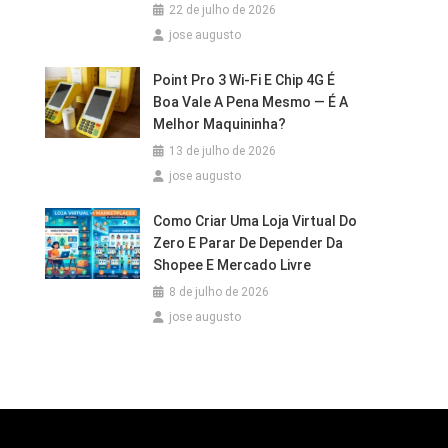
22 de julho de 2026
jose augusto
Point Pro 3 Wi‑Fi E Chip 4G É
Boa Vale A Pena Mesmo — É A
Melhor Maquininha?
13 de julho de 2026
jose augusto
Como Criar Uma Loja Virtual Do
Zero E Parar De Depender Da
Shopee E Mercado Livre
8 de julho de 2026
jose augusto