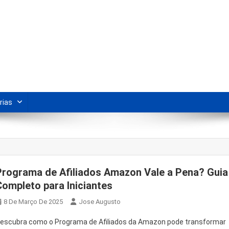
s Para Revenda | Vivendo Marke
shipping nacional e dicas de renda extra pela internet.
rias
Programa de Afiliados Amazon Vale a Pena? Guia
Completo para Iniciantes
8 De Março De 2025
Jose Augusto
escubra como o Programa de Afiliados da Amazon pode transformar