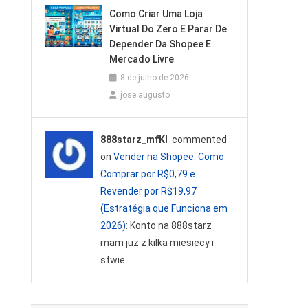
Como Criar Uma Loja
Virtual Do Zero E Parar De
Depender Da Shopee E
Mercado Livre
8 de julho de 2026
jose augusto
888starz_mfKl
commented
on
Vender na Shopee: Como
Comprar por R$0,79 e
Revender por R$19,97
(Estratégia que Funciona em
2026)
: Konto na 888starz
mam juz z kilka miesiecy i
stwie