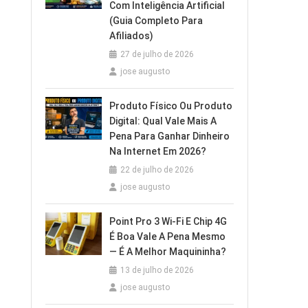
Com Inteligência Artificial
(Guia Completo Para
Afiliados)
27 de julho de 2026
jose augusto
Produto Físico Ou Produto
Digital: Qual Vale Mais A
Pena Para Ganhar Dinheiro
Na Internet Em 2026?
22 de julho de 2026
jose augusto
Point Pro 3 Wi‑Fi E Chip 4G
É Boa Vale A Pena Mesmo
— É A Melhor Maquininha?
13 de julho de 2026
jose augusto