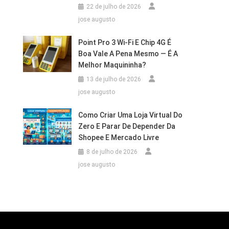
22 de julho de 2026
jose augusto
Point Pro 3 Wi‑Fi E Chip 4G É
Boa Vale A Pena Mesmo — É A
Melhor Maquininha?
13 de julho de 2026
jose augusto
Como Criar Uma Loja Virtual Do
Zero E Parar De Depender Da
Shopee E Mercado Livre
8 de julho de 2026
jose augusto