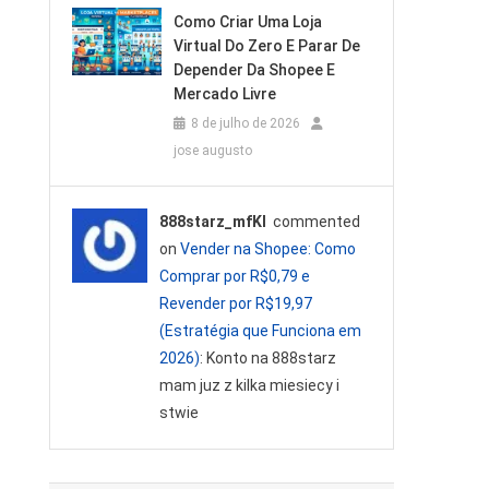
Como Criar Uma Loja
Virtual Do Zero E Parar De
Depender Da Shopee E
Mercado Livre
8 de julho de 2026
jose augusto
888starz_mfKl
commented
on
Vender na Shopee: Como
Comprar por R$0,79 e
Revender por R$19,97
(Estratégia que Funciona em
2026)
: Konto na 888starz
mam juz z kilka miesiecy i
stwie