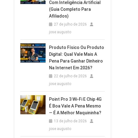
Com Inteligência Artificial
(Guia Completo Para
Afiliados)
27 de julho de 2026
jose augusto
Produto Físico Ou Produto
Digital: Qual Vale Mais A
Pena Para Ganhar Dinheiro
Na Internet Em 2026?
22 de julho de 2026
jose augusto
Point Pro 3 Wi‑Fi E Chip 4G
É Boa Vale A Pena Mesmo
— É A Melhor Maquininha?
13 de julho de 2026
jose augusto