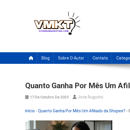
Skip
to
content
Fornecedores Brasileiro
Tenha acesso a dicas de fornecedores para revenda, drop
Blog
Sobre O Autor
Contato
Catego
Quanto Ganha Por Mês Um Afi
Jose Augusto
17 De Outubro De 2025
Início
-
Quanto Ganha Por Mês Um Afiliado da Shopee?
-