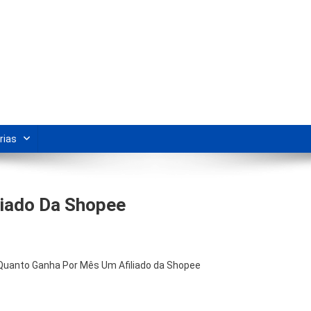
s Para Revenda | Vivendo Marke
shipping nacional e dicas de renda extra pela internet.
rias
liado Da Shopee
Quanto Ganha Por Mês Um Afiliado da Shopee