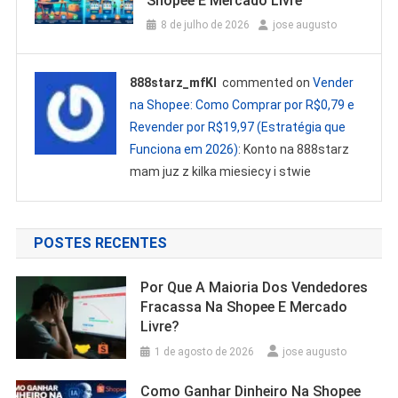
Shopee E Mercado Livre
8 de julho de 2026
jose augusto
888starz_mfKl
commented on
Vender
na Shopee: Como Comprar por R$0,79 e
Revender por R$19,97 (Estratégia que
Funciona em 2026)
: Konto na 888starz
mam juz z kilka miesiecy i stwie
POSTES RECENTES
Por Que A Maioria Dos Vendedores
Fracassa Na Shopee E Mercado
Livre?
1 de agosto de 2026
jose augusto
Como Ganhar Dinheiro Na Shopee