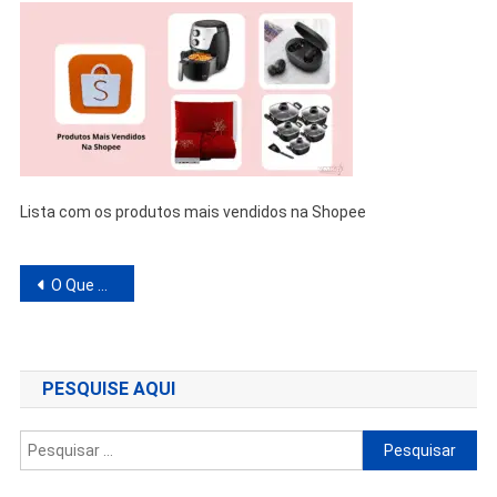
Lista com os produtos mais vendidos na Shopee
Navegação
O Que Mais Vende na Shopee? Descubra os Campeões de Vendas em 2025 e Tendências do E-commerce
de
Post
PESQUISE AQUI
Pesquisar
por: