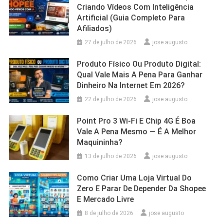
Criando Vídeos Com Inteligência
Artificial (Guia Completo Para
Afiliados)
27 de julho de 2026
jose augusto
Produto Físico Ou Produto Digital:
Qual Vale Mais A Pena Para Ganhar
Dinheiro Na Internet Em 2026?
22 de julho de 2026
jose augusto
Point Pro 3 Wi‑Fi E Chip 4G É Boa
Vale A Pena Mesmo — É A Melhor
Maquininha?
13 de julho de 2026
jose augusto
Como Criar Uma Loja Virtual Do
Zero E Parar De Depender Da Shopee
E Mercado Livre
8 de julho de 2026
jose augusto