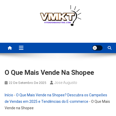
Skip
to
content
Fornecedores Brasileiros
Tenha acesso a dicas de fornecedores para revenda, dropshipping
nacional e dicas de renda extra pela internet.
Para Revenda | Vivendo
Marketing
O Que Mais Vende Na Shopee
Jose Augusto
22 De Setembro De 2025
Início
-
O Que Mais Vende na Shopee? Descubra os Campeões
de Vendas em 2025 e Tendências do E-commerce
-
O Que Mais
Vende na Shopee