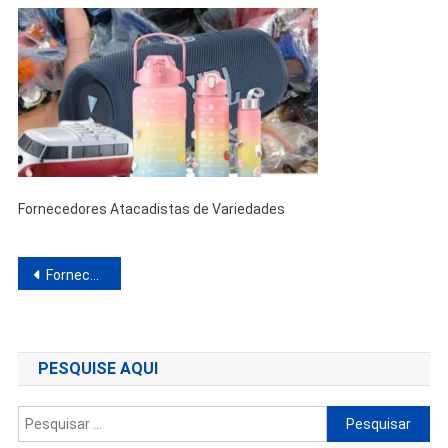
Fornecedores Atacadistas de Variedades
Navegação
Fornecedores Atacadistas de Variedades
de
Post
PESQUISE AQUI
Pesquisar
por: