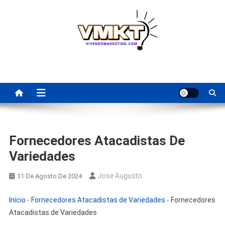
Skip
to
content
Fornecedores Brasileiros
Tenha acesso a dicas de fornecedores para revenda, dropshipping
nacional e dicas de renda extra pela internet.
Para Revenda | Vivendo
Marketing
Fornecedores Atacadistas De
Variedades
Jose Augusto
31 De Agosto De 2024
Início
-
Fornecedores Atacadistas de Variedades
-
Fornecedores
Atacadistas de Variedades