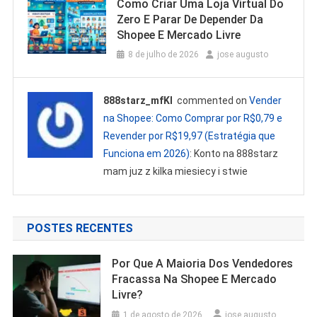
Como Criar Uma Loja Virtual Do
Zero E Parar De Depender Da
Shopee E Mercado Livre
8 de julho de 2026
jose augusto
888starz_mfKl
commented on
Vender
na Shopee: Como Comprar por R$0,79 e
Revender por R$19,97 (Estratégia que
Funciona em 2026)
: Konto na 888starz
mam juz z kilka miesiecy i stwie
POSTES RECENTES
Por Que A Maioria Dos Vendedores
Fracassa Na Shopee E Mercado
Livre?
1 de agosto de 2026
jose augusto