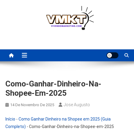
Skip
to
content
Fornecedores Brasileiros
Tenha acesso a dicas de fornecedores para revenda, dropshipping
nacional e dicas de renda extra pela internet.
Para Revenda | Vivendo
Marketing
Como-Ganhar-Dinheiro-Na-
Shopee-Em-2025
Jose Augusto
14 De Novembro De 2025
Início
-
Como Ganhar Dinheiro na Shopee em 2025 (Guia
Completo)
-
Como-Ganhar-Dinheiro-na-Shopee-em-2025