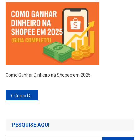
Como Ganhar Dinheiro na Shopee em 2025
Navegação
Como Ganhar Dinheiro na Shopee em 2025 (Guia Completo)
de
Post
PESQUISE AQUI