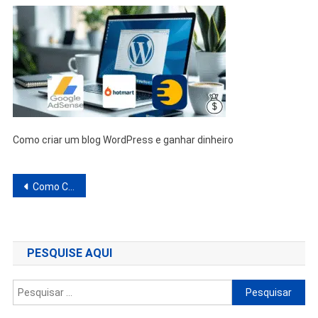
Como criar um blog WordPress e ganhar dinheiro
Navegação
Como Criar um Blog Em WordPress Para Ganhar Dinheiro Em Casa: Guia Prático
de
Post
PESQUISE AQUI
Pesquisar
por: