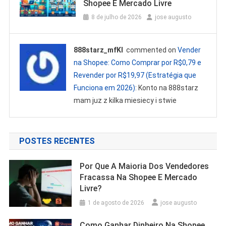
Shopee E Mercado Livre
8 de julho de 2026
jose augusto
888starz_mfKl
commented on
Vender
na Shopee: Como Comprar por R$0,79 e
Revender por R$19,97 (Estratégia que
Funciona em 2026)
: Konto na 888starz
mam juz z kilka miesiecy i stwie
POSTES RECENTES
Por Que A Maioria Dos Vendedores
Fracassa Na Shopee E Mercado
Livre?
1 de agosto de 2026
jose augusto
Como Ganhar Dinheiro Na Shopee