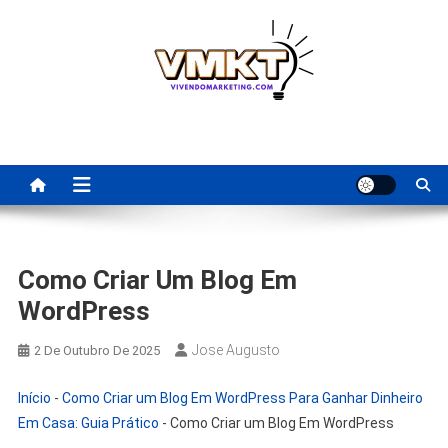
Skip
to
content
Fornecedores Brasileiros
Tenha acesso a dicas de fornecedores para revenda, dropshipping
nacional e dicas de renda extra pela internet.
Para Revenda | Vivendo
Marketing
Como Criar Um Blog Em
WordPress
Jose Augusto
2 De Outubro De 2025
Início
-
Como Criar um Blog Em WordPress Para Ganhar Dinheiro
Em Casa: Guia Prático
-
Como Criar um Blog Em WordPress