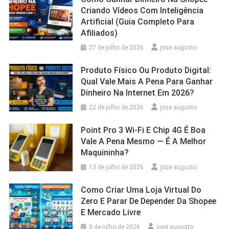
Criando Vídeos Com Inteligência
Artificial (Guia Completo Para
Afiliados)
27 de julho de 2026
jose augusto
Produto Físico Ou Produto Digital:
Qual Vale Mais A Pena Para Ganhar
Dinheiro Na Internet Em 2026?
22 de julho de 2026
jose augusto
Point Pro 3 Wi‑Fi E Chip 4G É Boa
Vale A Pena Mesmo — É A Melhor
Maquininha?
13 de julho de 2026
jose augusto
Como Criar Uma Loja Virtual Do
Zero E Parar De Depender Da Shopee
E Mercado Livre
8 de julho de 2026
jose augusto