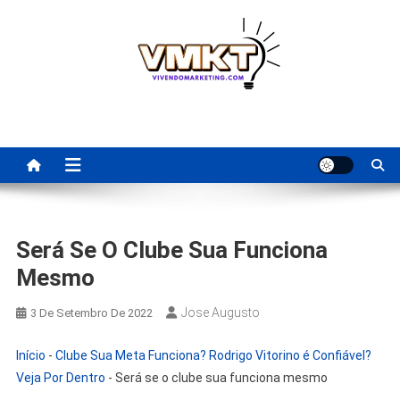
Skip
to
content
Fornecedores Brasileiros
Tenha acesso a dicas de fornecedores para revenda, dropshipping
nacional e dicas de renda extra pela internet.
Para Revenda | Vivendo
Marketing
Será Se O Clube Sua Funciona
Mesmo
Jose Augusto
3 De Setembro De 2022
Início
-
Clube Sua Meta Funciona? Rodrigo Vitorino é Confiável?
Veja Por Dentro
-
Será se o clube sua funciona mesmo