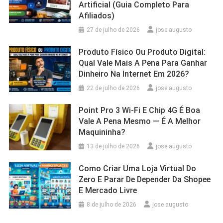
Artificial (Guia Completo Para
Afiliados)
27 de julho de 2026
jose augusto
Produto Físico Ou Produto Digital:
Qual Vale Mais A Pena Para Ganhar
Dinheiro Na Internet Em 2026?
22 de julho de 2026
jose augusto
Point Pro 3 Wi‑Fi E Chip 4G É Boa
Vale A Pena Mesmo — É A Melhor
Maquininha?
13 de julho de 2026
jose augusto
Como Criar Uma Loja Virtual Do
Zero E Parar De Depender Da Shopee
E Mercado Livre
8 de julho de 2026
jose augusto